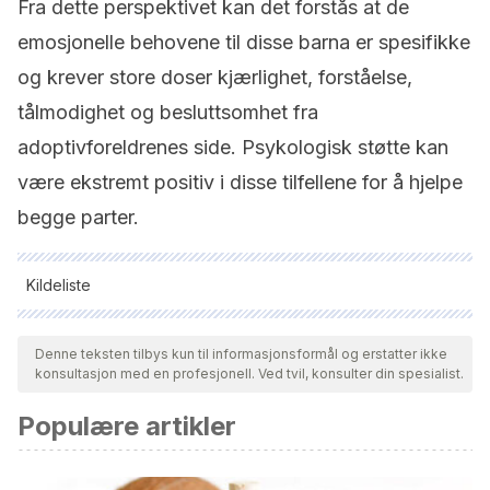
Fra dette perspektivet kan det forstås at de
emosjonelle behovene til disse barna er spesifikke
og krever store doser kjærlighet, forståelse,
tålmodighet og besluttsomhet fra
adoptivforeldrenes side. Psykologisk støtte kan
være ekstremt positiv i disse tilfellene for å hjelpe
begge parter.
Kildeliste
Alle siterte kilder ble grundig gjennomgått av teamet vårt for å
sikre deres kvalitet, pålitelighet, aktualitet og validitet.
Denne teksten tilbys kun til informasjonsformål og erstatter ikke
konsultasjon med en profesjonell. Ved tvil, konsulter din spesialist.
Bibliografien i denne artikkelen ble betraktet som pålitelig og
av akademisk eller vitenskapelig nøyaktighet.
Populære artikler
Brodzinsky, D., Gunnar, M., & Palacios, J. (2022). Adoption
and trauma: Risks, recovery, and the lived experience of