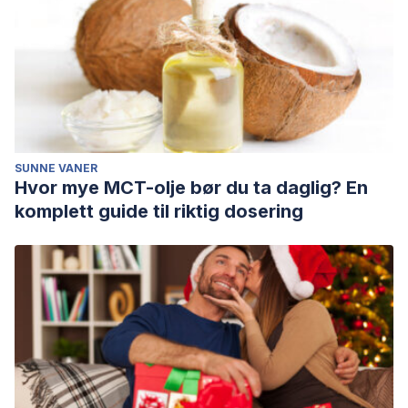
adoption.
Child Abuse & Neglect
,
130
, 105309.
Vinke, A. J. G. (2020). Intercountry adoption, trauma and
dissociation: Combining interventions to enhance
integration.
European Journal of Trauma &
Dissociation
,
4
(4), 100169.
SUNNE VANER
Hvor mye MCT-olje bør du ta daglig? En
komplett guide til riktig dosering