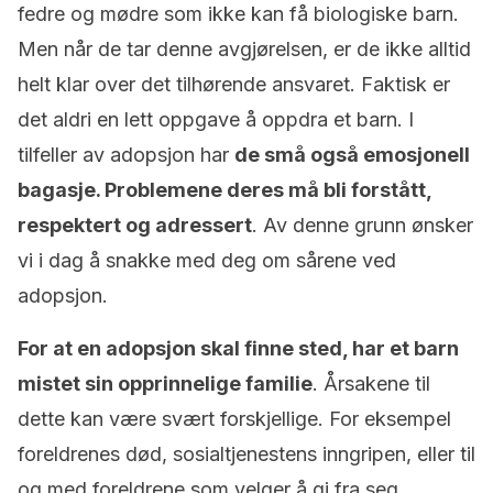
fedre og mødre som ikke kan få biologiske barn.
Men når de tar denne avgjørelsen, er de ikke alltid
helt klar over det tilhørende ansvaret. Faktisk er
det aldri en lett oppgave å oppdra et barn. I
tilfeller av adopsjon har
de små også emosjonell
bagasje. Problemene deres må bli forstått,
respektert og adressert
. Av denne grunn ønsker
vi i dag å snakke med deg om sårene ved
adopsjon.
For at en adopsjon skal finne sted, har et barn
mistet sin opprinnelige familie
. Årsakene til
dette kan være svært forskjellige. For eksempel
foreldrenes død, sosialtjenestens inngripen, eller til
og med foreldrene som velger å gi fra seg