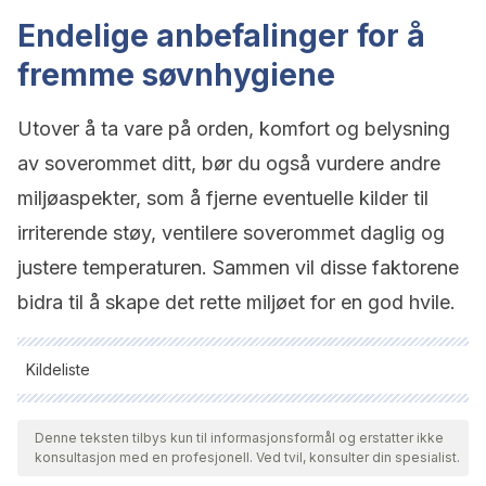
Endelige anbefalinger for å
fremme søvnhygiene
Utover å ta vare på orden, komfort og belysning
av soverommet ditt, bør du også vurdere andre
miljøaspekter, som å fjerne eventuelle kilder til
irriterende støy, ventilere soverommet daglig og
justere temperaturen. Sammen vil disse faktorene
bidra til å skape det rette miljøet for en god hvile.
Kildeliste
Alle siterte kilder ble grundig gjennomgått av teamet vårt for å
sikre deres kvalitet, pålitelighet, aktualitet og validitet.
Denne teksten tilbys kun til informasjonsformål og erstatter ikke
konsultasjon med en profesjonell. Ved tvil, konsulter din spesialist.
Bibliografien i denne artikkelen ble betraktet som pålitelig og