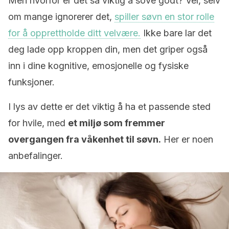
Men hvorfor er det så viktig å sove godt? Vel, selv
om mange ignorerer det,
spiller søvn en stor rolle
for å opprettholde ditt velvære.
Ikke bare lar det
deg lade opp kroppen din, men det griper også
inn i dine kognitive, emosjonelle og fysiske
funksjoner.
I lys av dette er det viktig å ha et passende sted
for hvile, med
et miljø som fremmer
overgangen fra våkenhet til søvn.
Her er noen
anbefalinger.