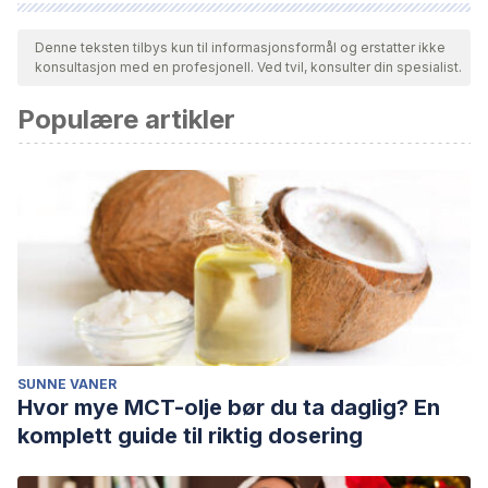
Alle siterte kilder ble grundig gjennomgått av teamet vårt for å
sikre deres kvalitet, pålitelighet, aktualitet og validitet.
Denne teksten tilbys kun til informasjonsformål og erstatter ikke
konsultasjon med en profesjonell. Ved tvil, konsulter din spesialist.
Bibliografien i denne artikkelen ble betraktet som pålitelig og
av akademisk eller vitenskapelig nøyaktighet.
Populære artikler
Mestre, J. M., & Guil, R. (2011). Regulación de emociones:
una vía a la adaptación.
Madrid: Pirámide
SUNNE VANER
Hvor mye MCT-olje bør du ta daglig? En
komplett guide til riktig dosering