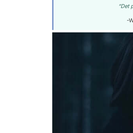
“Det p
-W