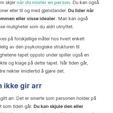
som skjer
når du mister en person
. Du kan også
oner eller til og med gjenstander.
Du lider når
ommen eller visse idealer
. Man kan også
sse muligheter som du aldri utnyttet.
es på forskjellige måter hos hvert enkelt
lig av den psykologiske strukturen til
hetene tapet oppsto under spiller også en
ekte og klage på dette tapet. Når tiden går,
e nekter imidlertid å gjøre det.
 ikke gir arr
 gitt arr. Det er smerte som personen holder på
rt som tiden går.
Du kan skjule den eller