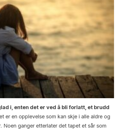
lad i, enten det er ved å bli forlatt, et brudd
et er en opplevelse som kan skje i alle aldre og
. Noen ganger etterlater det tapet et sår som