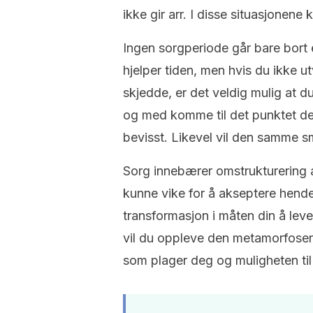
ikke gir arr. I disse situasjonene k
Ingen sorgperiode går bare bort e
hjelper tiden, men hvis du ikke u
skjedde, er det veldig mulig at du b
og med komme til det punktet der
bevisst. Likevel vil den samme sme
Sorg innebærer omstrukturering 
kunne vike for å akseptere hend
transformasjon i måten din å lev
vil du oppleve den metamorfosen
som plager deg og muligheten til 