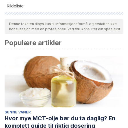
Kildeliste
Alle siterte kilder ble grundig gjennomgått av teamet vårt for å
sikre deres kvalitet, pålitelighet, aktualitet og validitet.
Denne teksten tilbys kun til informasjonsformål og erstatter ikke
konsultasjon med en profesjonell. Ved tvil, konsulter din spesialist.
Bibliografien i denne artikkelen ble betraktet som pålitelig og
av akademisk eller vitenskapelig nøyaktighet.
Populære artikler
Tirado, G. P. (2012). Vida artificial y literatura: mito, leyendas y
ciencia en el Frankestein de Mary Shelley. Tonos digital:
Revista electrónica de estudios filológicos, (23), 36.
SUNNE VANER
Hvor mye MCT-olje bør du ta daglig? En
komplett guide til riktig dosering