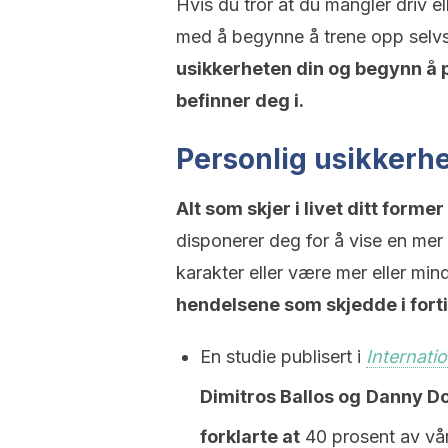
Hvis du tror at du mangler driv el
med å begynne å trene opp selvs
usikkerheten din og begynn å p
befinner deg i.
Personlig usikkerh
Alt som skjer i livet ditt forme
disponerer deg for å vise en mer
karakter eller være mer eller min
hendelsene som skjedde i forti
En studie publisert i
Internati
Dimitros Ballos og
Danny Dor
forklarte at
40 prosent av vår 