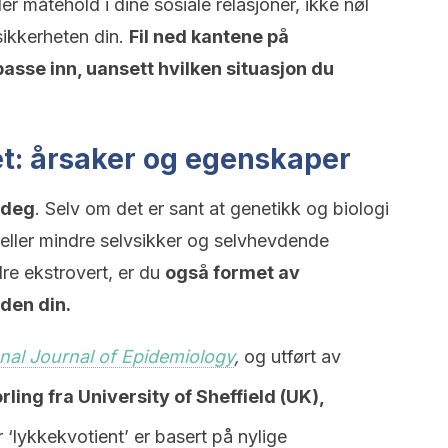
ler måtehold i dine sosiale relasjoner, ikke nøl
ikkerheten din.
Fil ned kantene på
asse inn, uansett hvilken situasjon du
et: årsaker og egenskaper
r deg
. Selv om det er sant at genetikk og biologi
 eller mindre selvsikker og selvhevdende
dre ekstrovert, er du
også formet av
den din.
onal Journal of Epidemiology
,
og utført av
ling fra University of Sheffield (UK),
‘lykkekvotient’ er basert på nylige