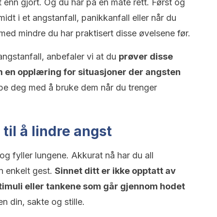
t enn gjort. Og du har på en måte rett. Først og
idt i et angstanfall, panikkanfall eller når du
 med mindre du har praktisert disse øvelsene før.
 angstanfall, anbefaler vi at du
prøver disse
m en opplæring for situasjoner der angsten
lpe deg med å bruke dem når du trenger
til å lindre angst
 og fyller lungene. Akkurat nå har du all
 enkelt gest.
Sinnet ditt er ikke opptatt av
 stimuli eller tankene som går gjennom hodet
 din, sakte og stille.