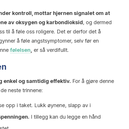
nder kontroll, mottar hjernen signalet om at
åene av oksygen og karbondioksid
, og dermed
til å føle oss roligere. Det er derfor det å
egynner å føle angstsymptomer, selv før en
enne
følelsen
,
er så verdifullt.
en
 enkel og samtidig effektiv.
For å gjøre denne
de neste trinnene:
 se opp i taket. Lukk øynene, slapp av i
 spenningen.
I tillegg kan du legge en hånd
tet.