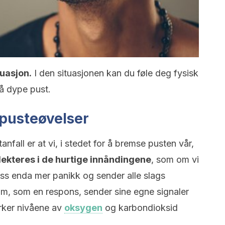
uasjon.
I den situasjonen kan du føle deg fysisk
å dype pust.
 pusteøvelser
nfall er at vi, i stedet for å bremse pusten vår,
lekteres i de hurtige innåndingene
, som om vi
oss enda mer panikk og sender alle slags
 som, som en respons, sender sine egne signaler
rker nivåene av
oksygen
og karbondioksid