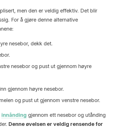
isert, men den er veldig effektiv. Det blir
sig. For å gjøre denne alternative
nnene:
yre nesebor, dekk det.
ebor.
nstre nesebor og pust ut gjennom høyre
 inn gjennom høyre nesebor.
elen og pust ut gjennom venstre nesebor.
v
innånding
gjennom ett nesebor og utånding
der.
Denne øvelsen er veldig rensende for