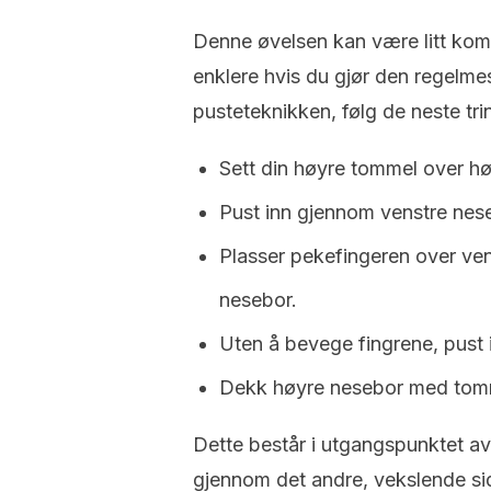
Denne øvelsen kan være litt kompl
enklere hvis du gjør den regelmes
pusteteknikken, følg de neste tri
Sett din høyre tommel over hø
Pust inn gjennom venstre nes
Plasser pekefingeren over ve
nesebor.
Uten å bevege fingrene, pust
Dekk høyre nesebor med tomm
Dette består i utgangspunktet a
gjennom det andre, vekslende si