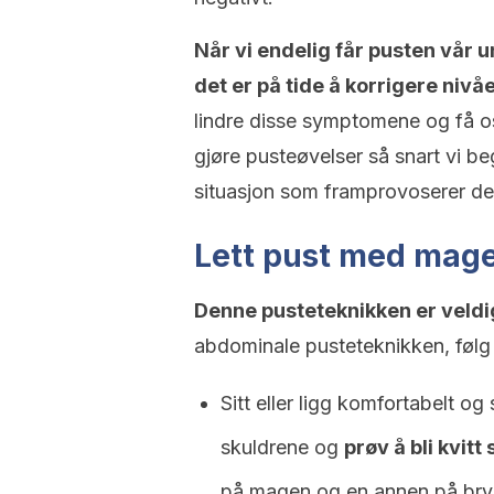
Når vi endelig får pusten vår u
det er på tide å korrigere niv
lindre disse symptomene og få oss 
gjøre pusteøvelser så snart vi b
situasjon som framprovoserer d
Lett pust med mag
Denne pusteteknikken er veldig
abdominale pusteteknikken, følg 
Sitt eller ligg komfortabelt og
skuldrene og
prøv å bli kvitt
på magen og en annen på brys