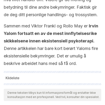
betydning til dine andre bekymringer. Faktisk gir
de deg ditt personlige handlings- og trossystem.
Sammen med Viktor Frankl og Rollo May er
Irvin
Yalom fortsatt en av de mest innflytelsesrike
skikkelsene innen eksistensiell psykoterapi.
Denne artikkelen har bare kort berørt Yaloms fire
eksistensielle bekymringer. Det er umulig å
beskrive arbeidet hans med så få ord.
Kildeliste
Alle siterte kilder ble grundig gjennomgått av teamet vårt for å
sikre deres kvalitet, pålitelighet, aktualitet og validitet.
Denne teksten tilbys kun til informasjonsformål og erstatter ikke
konsultasjon med en profesjonell. Ved tvil, konsulter din spesialist.
Bibliografien i denne artikkelen ble betraktet som pålitelig og
av akademisk eller vitenskapelig nøyaktighet.