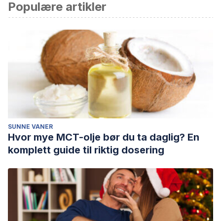
Populære artikler
Tobías, C y García-Valdecasas , J. (2009). Psicoterapias
humanístico-existenciales: Fundamentos filosóficos y
metodológicos. Asoc. Española de Nueropsiquiatría. Vol XXIX,
No.104, 437-453
SUNNE VANER
Hvor mye MCT-olje bør du ta daglig? En
komplett guide til riktig dosering